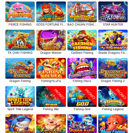
FIERCE FISHING
GODS FORTUNE FISHING
BAO CHUAN FISHING
STAR HUNTER
FA CHAI FISHING
Dragon Master
CaiShen Fishing
Shade Dragons Fishing
Dragon Fishing
FishingYiLuFa
Fishing Disco
Dragon Fishing 2
PROMO
PROMO
PROMO
Spirit Tide Legend
Fishing War
Fishing God
Fishing Legend